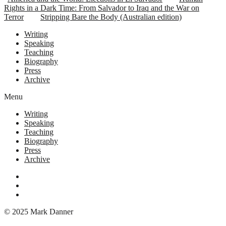
Rights in a Dark Time: From Salvador to Iraq and the War on
Terror
Stripping Bare the Body (Australian edition)
Writing
Speaking
Teaching
Biography
Press
Archive
Menu
Writing
Speaking
Teaching
Biography
Press
Archive
© 2025 Mark Danner