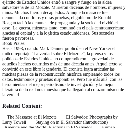
ejército de Estados Unidos entró a sangre y fuego en la aldea
salvadoreña de El Mozote. Murieron decenas de hombres, mujeres y
niños. Muchos fueron decapitados. Aunque la masacre fue
denunciada con fotos y otras pruebas, el gobierno de Ronald
Reagan tachó la denuncia de propaganda y la sociedad olvidó el
caso. La guerra, mientras tanto, continuó en el país centroamericano
gracias al capital y a la logística estadounidenses. Sus secuelas
fueron pavorosas.
Book Praise:
Hasta 1993, cuando Mark Danner publicó en el New Yorker el
mítico reportaje “La verdad sobre El Mozote”, la prensa y los
políticos de Estados Unidos no comprendieron la gravedad de
aquellos hechos ocurridos más de una década antes. Aquel texto se
convirtió en este libro legendario. El cronista logra articular las
muchas piezas de la reconstrucción histórica empleando todos los
datos, testimonios y pruebas disponibles. Pero fue más allá: con las
herramientas del mejor periodismo de investigación y la mejor
literatura de lo real nos muestra que ha llegado al corazón mismo de
la verdad.
Related Content:
The Massacre at El Mozote
El Salvador: Photographs by
Larry Towell
Staying on in El Salvador (Introduction)
America and the World: Elections in El Salvador
Human